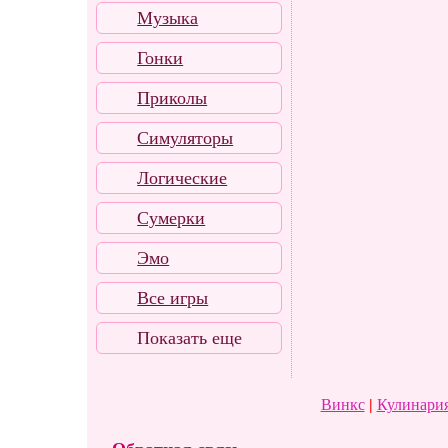
Музыка
Гонки
Приколы
Симуляторы
Логические
Сумерки
Эмо
Все игры
Показать еще
Винкс
|
Кулинария