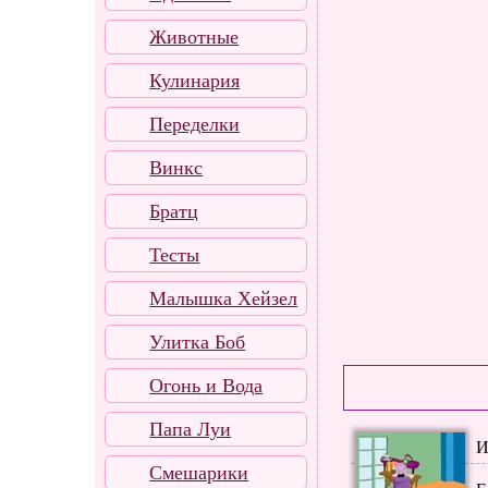
Животные
Кулинария
Переделки
Винкс
Братц
Тесты
Малышка Хейзел
Улитка Боб
Огонь и Вода
Папа Луи
И
Смешарики