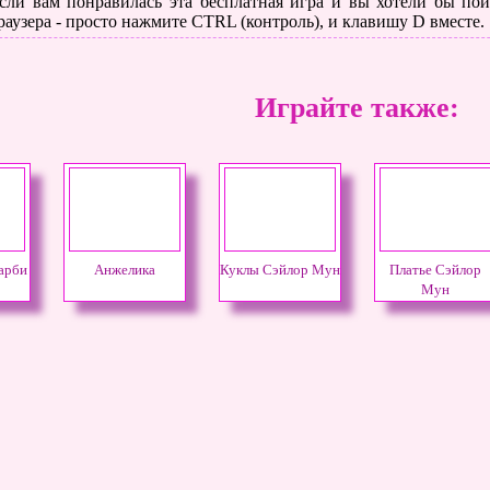
сли вам понравилась эта бесплатная игра и вы хотели бы поиг
раузера - просто нажмите CTRL (контроль), и клавишу D вместе.
Играйте также:
арби
Анжелика
Куклы Сэйлор Мун
Платье Сэйлор
Мун