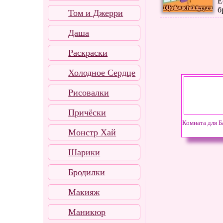
Е
б
Том и Джерри
Даша
Раскраски
Холодное Сердце
Рисовалки
Причёски
Комната для Б
Монстр Хай
Шарики
Бродилки
Макияж
Маникюр