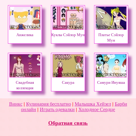
Анжелика
Куклы Сэйлор Мун
Платье Сэйлор
Мун
Свадебная
Сакура
Самури Инуяша
коллекция
Винкс
|
Кулинария бесплатно
|
Малышка Хейзел
|
Барби
онлайн
|
Играть одевалки
|
Холодное Сердце
Обратная связь