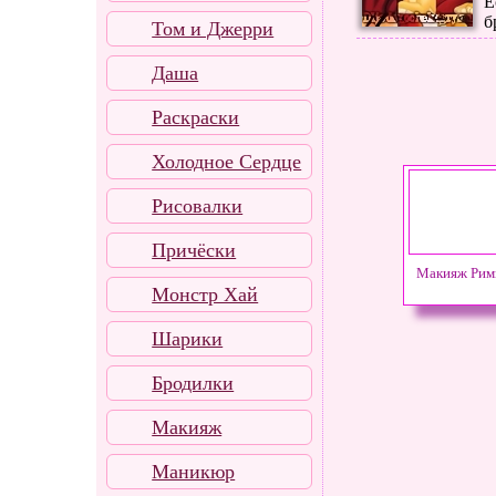
Е
б
Том и Джерри
Даша
Раскраски
Холодное Сердце
Рисовалки
Причёски
Макияж Ри
Монстр Хай
Шарики
Бродилки
Макияж
Маникюр