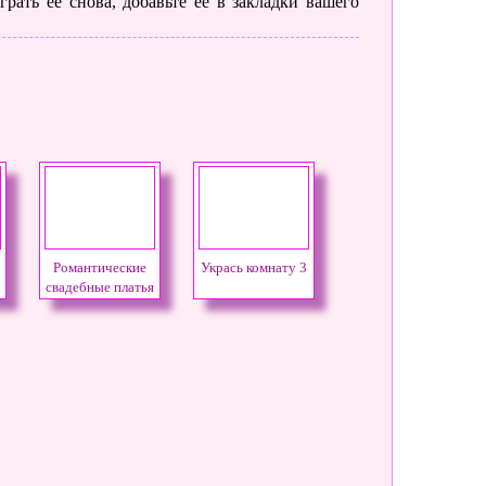
рать ее снова, добавьте её в закладки вашего
Романтические
Укрась комнату 3
свадебные платья