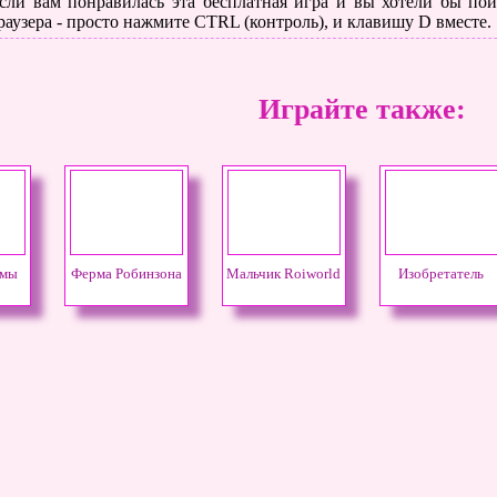
сли вам понравилась эта бесплатная игра и вы хотели бы поиг
раузера - просто нажмите CTRL (контроль), и клавишу D вместе.
Играйте также:
ммы
Ферма Робинзона
Мальчик Roiworld
Изобретатель