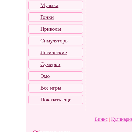
Музыка
Гонки
Приколы
Симуляторы
Логические
Сумерки
Эмо
Все игры
Показать еще
Винкс
|
Кулинария