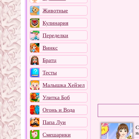
Животные
Кулинария
Переделки
Винкс
Братц
Тесты
Малышка Хейзел
Улитка Боб
Огонь и Вода
Папа Луи
С
н
Смешарики