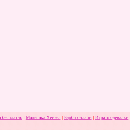
 бесплатно
|
Малышка Хейзел
|
Барби онлайн
|
Играть одевалки