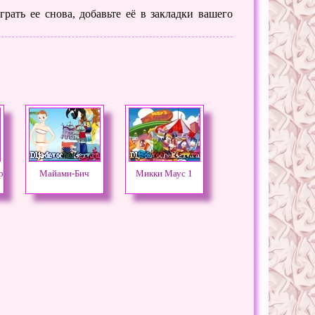
рать ее снова, добавьте её в закладки вашего
р
Майами-Бич
Микки Маус 1