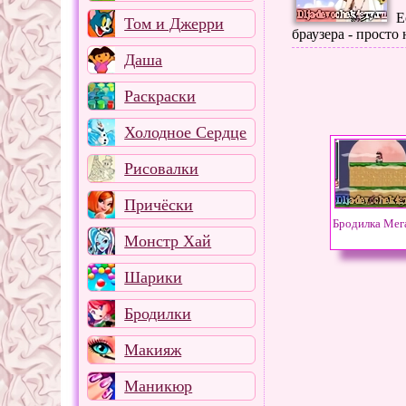
Е
Том и Джерри
браузера - просто
Даша
Раскраски
Холодное Сердце
Рисовалки
Причёски
Бродилка Мег
Монстр Хай
Шарики
Бродилки
Макияж
Маникюр