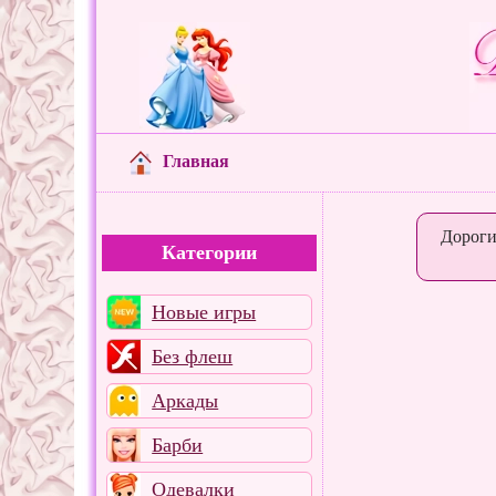
Главная
Дороги
Категории
Новые игры
Без флеш
Аркады
Барби
Одевалки