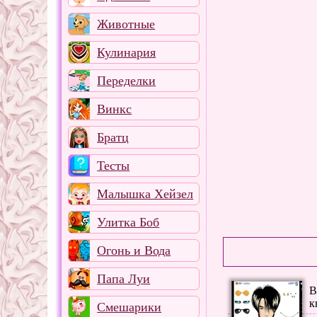
Животные
Кулинария
Переделки
Винкс
Братц
Тесты
Малышка Хейзел
Улитка Боб
Огонь и Вода
Папа Луи
В
к
Смешарики