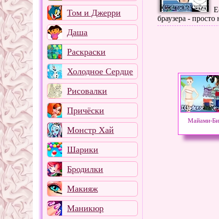
Е
Том и Джерри
браузера - просто
Даша
Раскраски
Холодное Сердце
Рисовалки
Причёски
Майами-Би
Монстр Хай
Шарики
Бродилки
Макияж
Маникюр