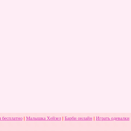
 бесплатно
|
Малышка Хейзел
|
Барби онлайн
|
Играть одевалки