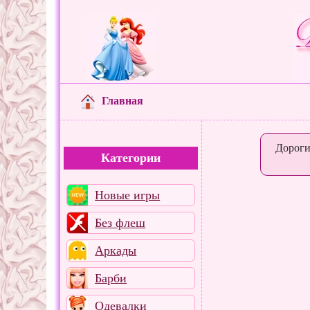
Главная
Дороги
Категории
Новые игры
Без флеш
Аркады
Барби
Одевалки