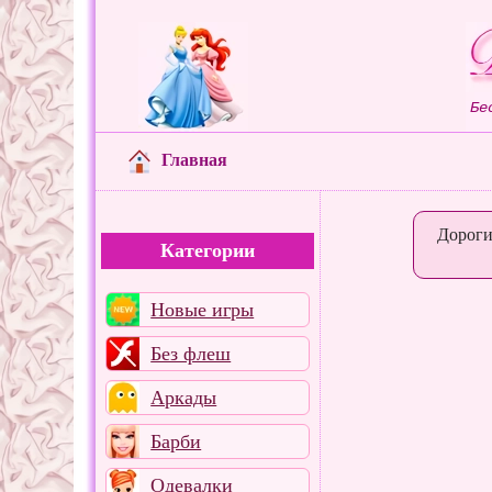
Бе
Главная
Дороги
Категории
Новые игры
Без флеш
Аркады
Барби
Одевалки