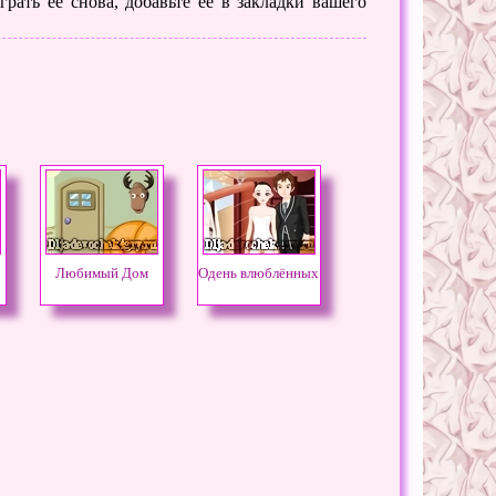
рать ее снова, добавьте её в закладки вашего
Любимый Дом
Одень влюблённых