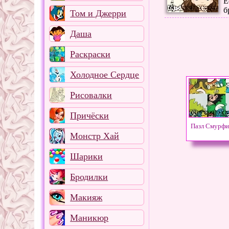
Е
б
Том и Джерри
Даша
Раскраски
Холодное Сердце
Рисовалки
Причёски
Пазл Смурфи
Монстр Хай
Шарики
Бродилки
Макияж
Маникюр