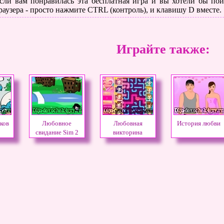
сли вам понравилась эта бесплатная игра и вы хотели бы поиг
раузера - просто нажмите CTRL (контроль), и клавишу D вместе.
Играйте также:
ков
Любовное
Любовная
История любви
свидание Sim 2
викторина