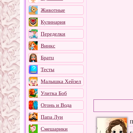
Животные
Кулинария
Переделки
Винкс
Братц
Тесты
Малышка Хейзел
Улитка Боб
Огонь и Вода
Папа Луи
П
Смешарики