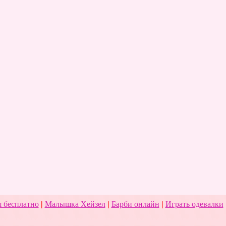
 бесплатно
|
Малышка Хейзел
|
Барби онлайн
|
Играть одевалки