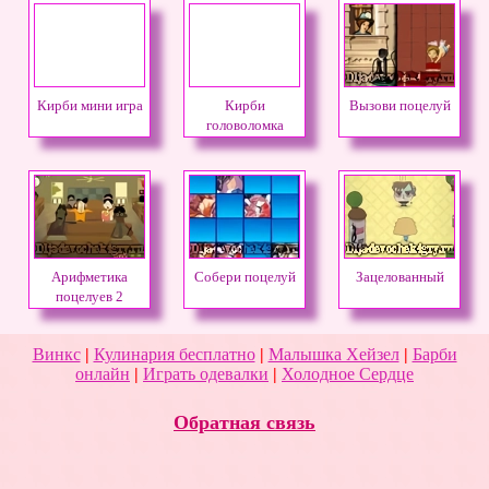
Кирби мини игра
Кирби
Вызови поцелуй
головоломка
Арифметика
Собери поцелуй
Зацелованный
поцелуев 2
Винкс
|
Кулинария бесплатно
|
Малышка Хейзел
|
Барби
онлайн
|
Играть одевалки
|
Холодное Сердце
Обратная связь