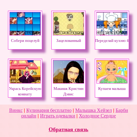
Собери поцелуй
Зацелованный
Переделай кухню 4
Укрась Корейскую
Макияж Кристин
Купаем малыша
комнату
Дэвис
Винкс
|
Кулинария бесплатно
|
Малышка Хейзел
|
Барби
онлайн
|
Играть одевалки
|
Холодное Сердце
Обратная связь