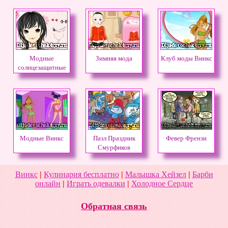
Модные
Зимняя мода
Клуб моды Винкс
солнцезащитные
очки
Модные Винкс
Пазл Праздник
Февер Френзи
Смурфиков
Винкс
|
Кулинария бесплатно
|
Малышка Хейзел
|
Барби
онлайн
|
Играть одевалки
|
Холодное Сердце
Обратная связь