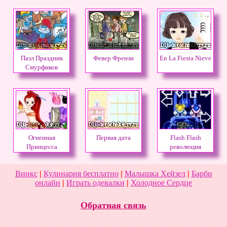
Пазл Праздник
Февер Френзи
En La Fiesta Nieve
Смурфиков
Огненная
Первая дата
Flash Flash
Принцесса
революция
Винкс
|
Кулинария бесплатно
|
Малышка Хейзел
|
Барби
онлайн
|
Играть одевалки
|
Холодное Сердце
Обратная связь