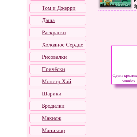
Е
б
Том и Джерри
Даша
Раскраски
Холодное Сердце
Рисовалки
Причёски
Одень кролика
Монстр Хай
ошибок
Шарики
Бродилки
Макияж
Маникюр