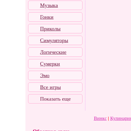
Музыка
Гонки
Приколы
Симуляторы
Логические
Сумерки
Эмо
Все игры
Показать еще
Винкс
|
Кулинария