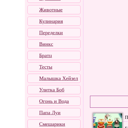
Животные
Кулинария
Переделки
Винкс
Братц
Тесты
Малышка Хейзел
Улитка Боб
Огонь и Вода
Папа Луи
П
Смешарики