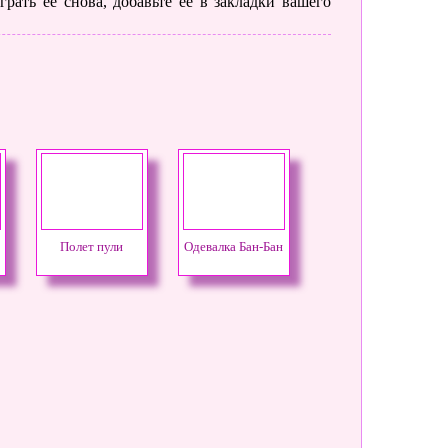
рать ее снова, добавьте её в закладки вашего
Полет пули
Одевалка Бан-Бан