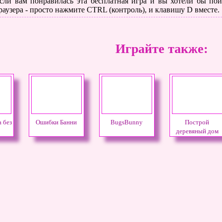
сли вам понравилась эта бесплатная игра и вы хотели бы поиг
раузера - просто нажмите CTRL (контроль), и клавишу D вместе.
Играйте также:
 без
Ошибки Банни
BugsBunny
Построй
деревяный дом