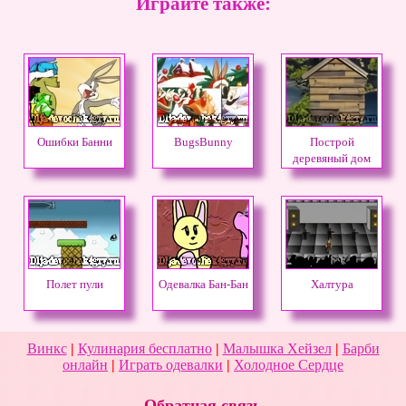
Играйте также:
Ошибки Банни
BugsBunny
Построй
деревяный дом
Полет пули
Одевалка Бан-Бан
Халтура
Винкс
|
Кулинария бесплатно
|
Малышка Хейзел
|
Барби
онлайн
|
Играть одевалки
|
Холодное Сердце
Обратная связь