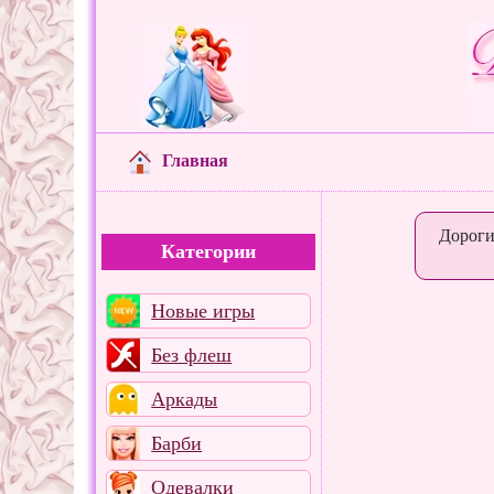
Главная
Дороги
Категории
Новые игры
Без флеш
Аркады
Барби
Одевалки