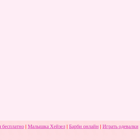
 бесплатно
|
Малышка Хейзел
|
Барби онлайн
|
Играть одевалки