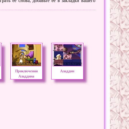
рать ее снова, добавьте её в закладки вашего
Приключения
Аладдин
Аладдина