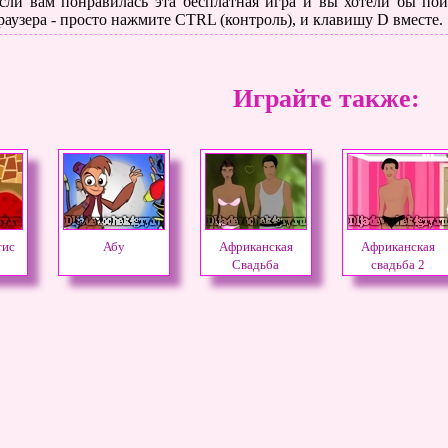
сли вам понравилась эта бесплатная игра и вы хотели бы поиг
раузера - просто нажмите CTRL (контроль), и клавишу D вместе.
Играйте также:
тис
Абу
Африканская
Африканская
Свадьба
свадьба 2