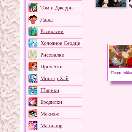
Е
б
Том и Джерри
Даша
Раскраски
Холодное Сердце
Рисовалки
Причёски
Пицца Абба
Монстр Хай
Шарики
Бродилки
Макияж
Маникюр