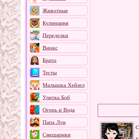
Животные
Кулинария
Переделки
Винкс
Братц
Тесты
Малышка Хейзел
Улитка Боб
Огонь и Вода
Папа Луи
С
Смешарики