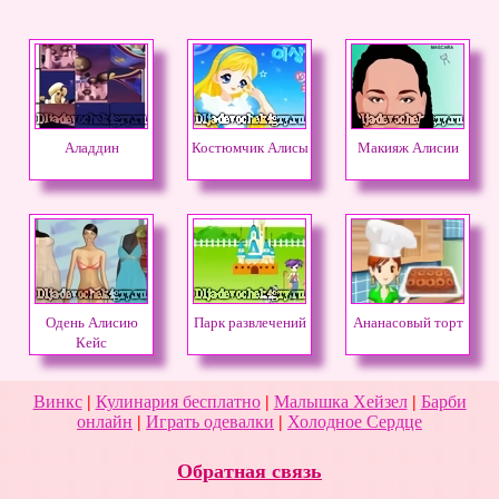
Аладдин
Костюмчик Алисы
Макияж Алисии
Одень Алисию
Парк развлечений
Ананасовый торт
Кейс
Винкс
|
Кулинария бесплатно
|
Малышка Хейзел
|
Барби
онлайн
|
Играть одевалки
|
Холодное Сердце
Обратная связь