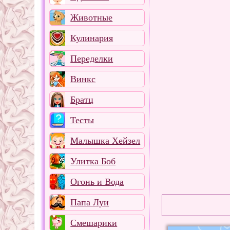
Животные
Кулинария
Переделки
Винкс
Братц
Тесты
Малышка Хейзел
Улитка Боб
Огонь и Вода
Папа Луи
Смешарики