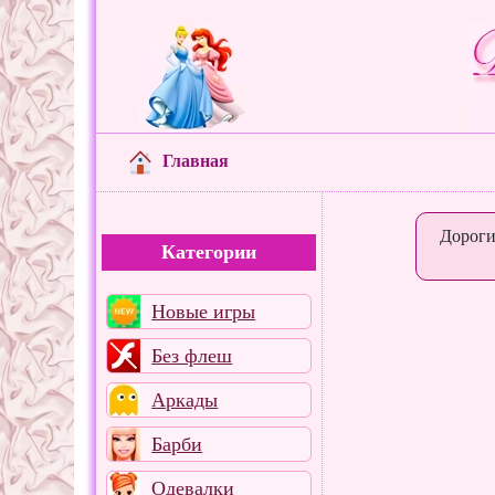
Главная
Дороги
Категории
Новые игры
Без флеш
Аркады
Барби
Одевалки