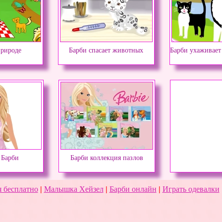
природе
Барби спасает животных
Барби ухаживает
 Барби
Барби коллекция пазлов
 бесплатно
|
Малышка Хейзел
|
Барби онлайн
|
Играть одевалки