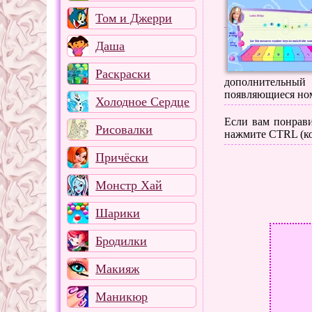
Том и Джерри
Даша
Раскраски
дополнительный 
появляющиеся но
Холодное Сердце
Если вам понрави
Рисовалки
нажмите CTRL (ко
Причёски
Монстр Хай
Шарики
Бродилки
Макияж
Маникюр