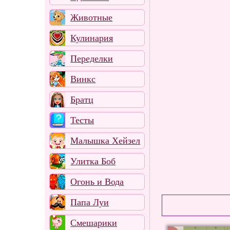
Животные
Кулинария
Переделки
Винкс
Братц
Тесты
Малышка Хейзел
Улитка Боб
Огонь и Вода
Папа Луи
Смешарики