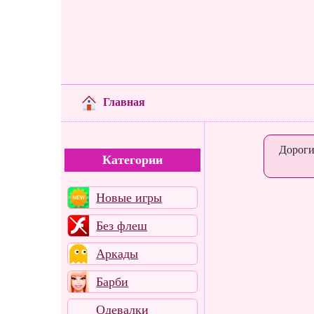
Главная
Дороги
Категории
Новые игры
Без флеш
Аркады
Барби
Одевалки