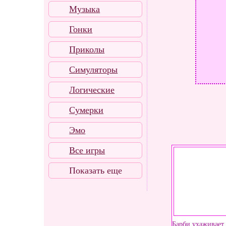
Музыка
Гонки
Приколы
Симуляторы
Логические
Сумерки
Эмо
Все игры
Показать еще
Барби ухаживает