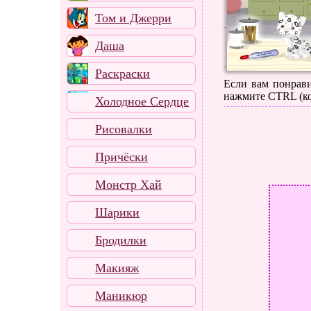
Том и Джерри
Даша
Раскраски
Если вам понрави
нажмите CTRL (ко
Холодное Сердце
Рисовалки
Причёски
Монстр Хай
Шарики
Бродилки
Макияж
Маникюр