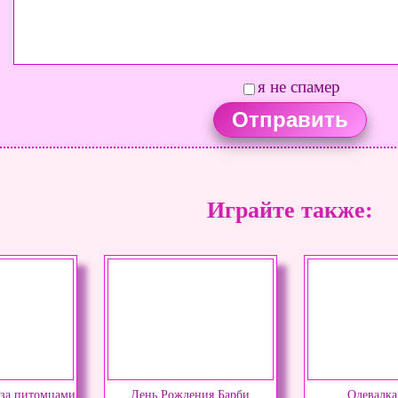
я не спамер
Играйте также:
 за питомцами
День Рождения Барби
Одевалка