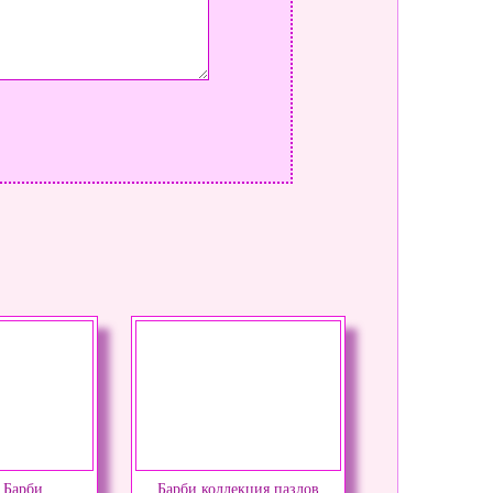
 Барби
Барби коллекция пазлов