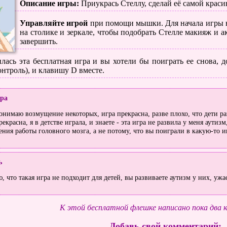
Описание игры:
Приукрась Стеллу, сделай её самой крас
Управляйте игрой
при помощи мышки. Для начала игры 
на столике и зеркале, чтобы подобрать Стелле макияж и акс
завершить.
лась эта бесплатная игра и вы хотели бы поиграть ее снова, до
нтроль), и клавишу D вместе.
ра
онимаю возмущение некоторых, игра прекрасна, разве плохо, что дети ра
рекрасна, я в детстве играла, и знаете - эта игра не развила у меня аутиз
ния работы головного мозга, а не потому, что вы поиграли в какую-то и
ь
, что такая игра не подходит для детей, вы развиваете аутизм у них, ужа
К этой бесплатной флешке написано пока два 
Добавь свой комментарий: