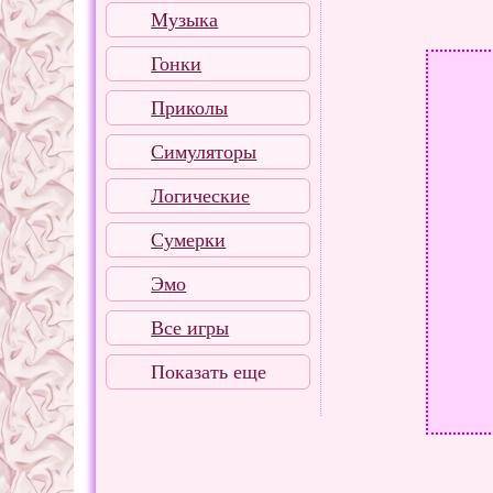
Музыка
Гонки
Приколы
Симуляторы
Логические
Сумерки
Эмо
Все игры
Показать еще