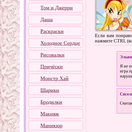
Том и Джерри
Даша
Раскраски
Если вам понрави
нажмите CTRL (ко
Холодное Сердце
Рисовалки
Эльви
Причёски
Я не п
игра п
наруше
Монстр Хай
Шарики
Сисел
Бродилки
Считаю
Макияж
Маникюр