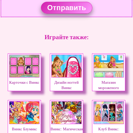
Играйте также:
Карточки с Винкс
Дизайн ногтей
Магазин
Винкс
мороженого
Гардения
Винкс Блумикс
Винкс: Магическая
Клуб Винкс: