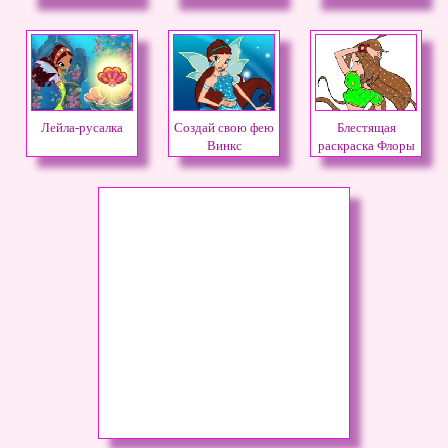
Лейла-русалка
Создай свою фею
Блестящая
Винкс
раскраска Флоры