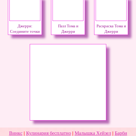
Джерри:
Пазл Тома и
Раскраска Тома и
Соедините точки
Джерри
Джерри
Винкс
|
Кулинария бесплатно
|
Малышка Хейзел
|
Барби