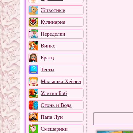
Животные
Кулинария
Переделки
Винкс
Братц
Тесты
Малышка Хейзел
Улитка Боб
Огонь и Вода
Папа Луи
Смешарики