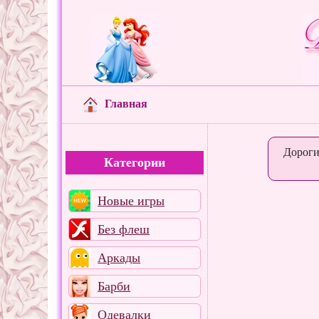
Главная
Дороги
Категории
Новые игры
Без флеш
Аркады
Барби
Одевалки