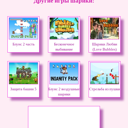
Другие игры шарики:
Блунс 2 часть
Бесконечное
Шарики Любви
выбивание
(Love Bubbles)
шариков
Защита башни 5
Блунс 2 воздушные
Стрельба из пушки
шарики