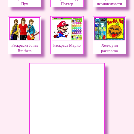
Пух
Поттер
независимости
США
Раскраска Jonas
Раскрась Марио
Хеллоуин
Brothers
раскраска