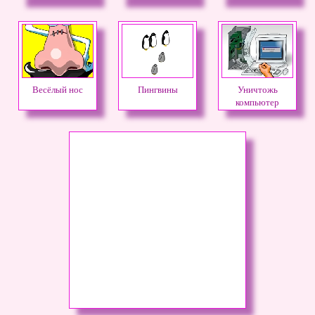
Весёлый нос
Пингвины
Уничтожь
компьютер