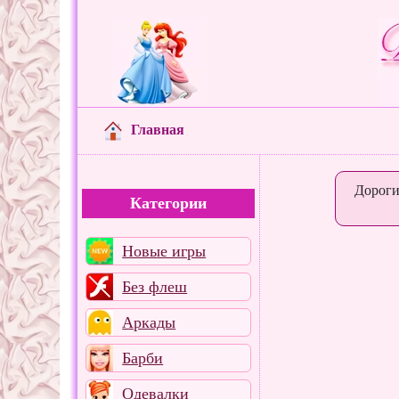
Главная
Дороги
Категории
Новые игры
Без флеш
Аркады
Барби
Одевалки