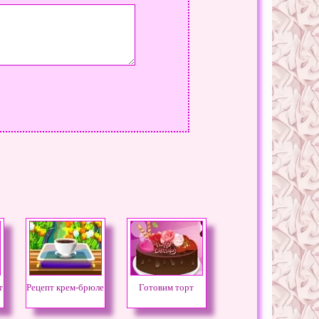
т
Рецепт крем-брюле
Готовим торт