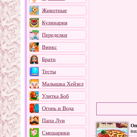
Животные
Кулинария
Переделки
Винкс
Братц
Тесты
Малышка Хейзел
Улитка Боб
Огонь и Вода
Папа Луи
Оп
ва
Смешарики