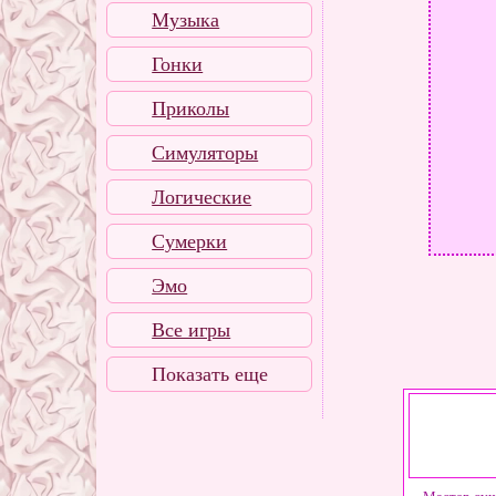
Музыка
Гонки
Приколы
Симуляторы
Логические
Сумерки
Эмо
Все игры
Показать еще