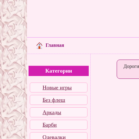
Главная
Дороги
Категории
Новые игры
Без флеш
Аркады
Барби
Одевалки