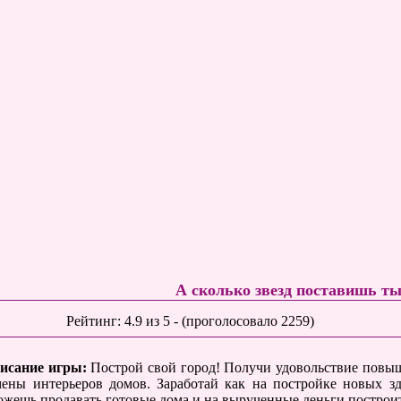
А сколько звезд поставишь т
Рейтинг:
4.9
из
5
- (проголосовало
2259
)
исание игры:
Построй свой город! Получи удовольствие повыш
мены интерьеров домов. Заработай как на постройке новых 
ожешь продавать готовые дома и на вырученные деньги построи