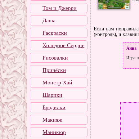
Том и Джерри
Даша
Если вам понравилас
Раскраски
(контроль), и клавиш
Холодное Сердце
Анна
Рисовалки
Игра п
Причёски
Монстр Хай
Шарики
Бродилки
Макияж
Маникюр