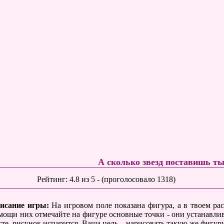
А сколько звезд поставишь т
Рейтинг:
4.8
из
5
- (проголосовало
1318
)
исание игры:
На игровом поле показана фигура, а в твоем р
мощи них отмечайте на фигуре основные точки - они устанавли
сте, рисунок испарится. Ваша цель – нарисовать такую же фигур