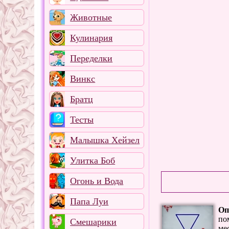
Животные
Кулинария
Переделки
Винкс
Братц
Тесты
Малышка Хейзел
Улитка Боб
Огонь и Вода
Папа Луи
Оп
по
Смешарики
ме