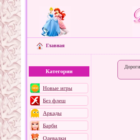
Главная
Дороги
Категории
Новые игры
Без флеш
Аркады
Барби
Одевалки