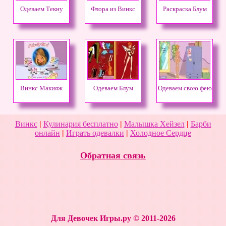
Одеваем Текну
Флора из Винкс
Раскраска Блум
Винкс Макияж
Одеваем Блум
Одеваем свою фею
Винкс
|
Кулинария бесплатно
|
Малышка Хейзел
|
Барби
онлайн
|
Играть одевалки
|
Холодное Сердце
Обратная связь
Для Девочек Игры.ру © 2011-2026