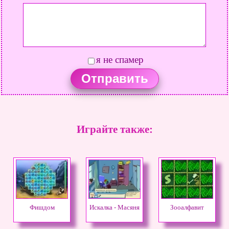
я не спамер
Играйте также:
Фишдом
Искалка - Масяня
Зооалфавит