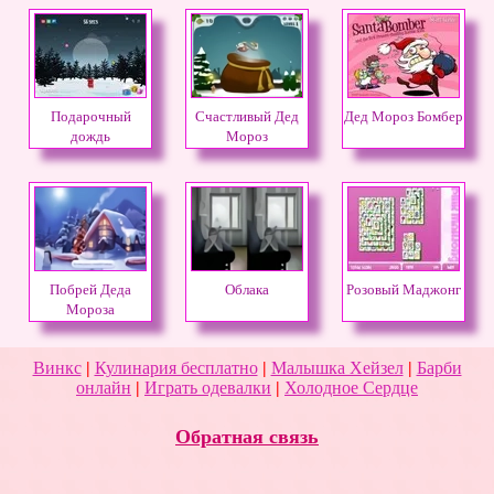
Подарочный
Счастливый Дед
Дед Мороз Бомбер
дождь
Мороз
Побрей Деда
Облака
Розовый Маджонг
Мороза
Винкс
|
Кулинария бесплатно
|
Малышка Хейзел
|
Барби
онлайн
|
Играть одевалки
|
Холодное Сердце
Обратная связь