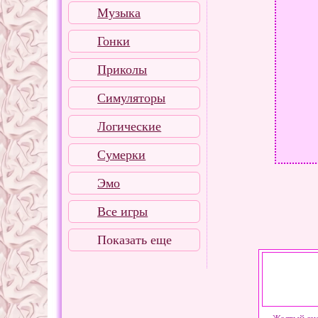
Музыка
Гонки
Приколы
Симуляторы
Логические
Сумерки
Эмо
Все игры
Показать еще