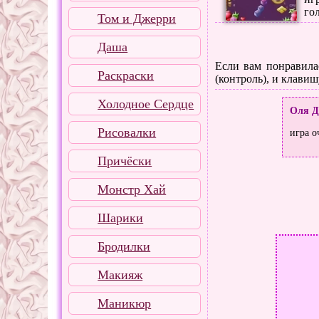
го
Том и Джерри
Даша
Если вам понравилас
Раскраски
(контроль), и клавиш
Холодное Сердце
Оля Д
Рисовалки
игра о
Причёски
Монстр Хай
Шарики
Бродилки
Макияж
Маникюр