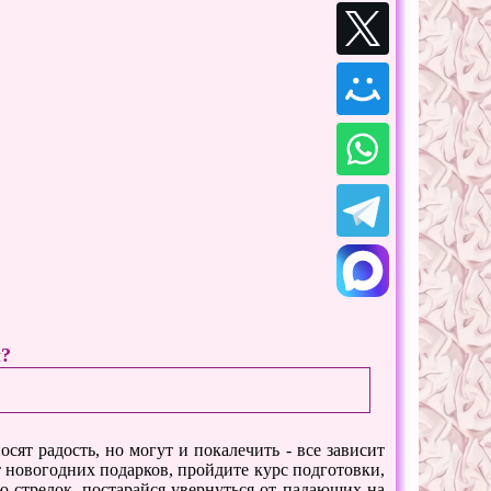
ы?
сят радость, но могут и покалечить - все зависит
т новогодних подарков, пройдите курс подготовки,
 стрелок, постарайся увернуться от падающих на