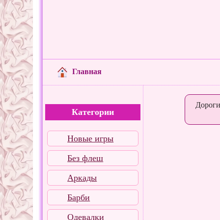
Главная
Дороги
Категории
Новые игры
Без флеш
Аркады
Барби
Одевалки