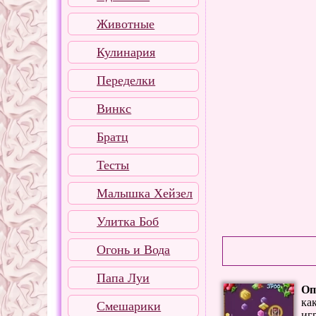
Животные
Кулинария
Переделки
Винкс
Братц
Тесты
Малышка Хейзел
Улитка Боб
Огонь и Вода
Папа Луи
Оп
ка
Смешарики
иг