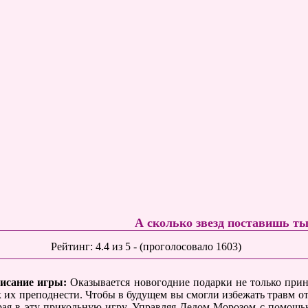
А сколько звезд поставишь т
Рейтинг:
4.4
из
5
- (проголосовало
1603
)
исание игры:
Оказывается новогодние подарки не только прино
к их преподнести. Чтобы в будущем вы смогли избежать травм о
рая в эту прикольную игру. Управляя Дедом Морозом с помощью