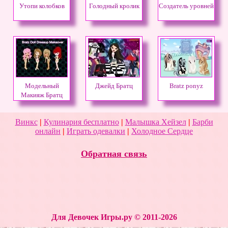
Утопи колобков
Голодный кролик
Создатель уровней
Модельный
Джейд Братц
Bratz ponyz
Макияж Братц
Винкс
|
Кулинария бесплатно
|
Малышка Хейзел
|
Барби
онлайн
|
Играть одевалки
|
Холодное Сердце
Обратная связь
Для Девочек Игры.ру © 2011-2026