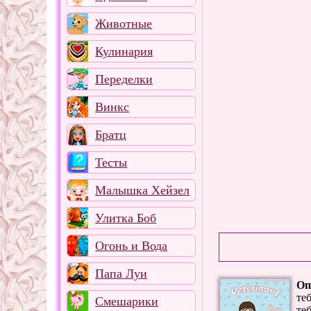
Животные
Кулинария
Переделки
Винкс
Братц
Тесты
Малышка Хейзел
Улитка Боб
Огонь и Вода
Папа Луи
Оп
те
Смешарики
те