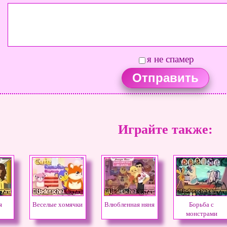
я не спамер
Играйте также:
я
Веселые хомячки
Влюбленная няня
Борьба с
монстрами