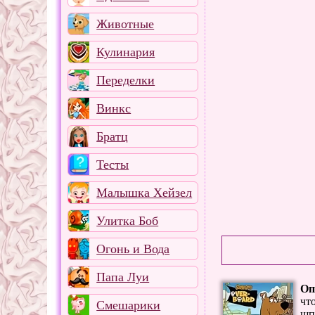
Животные
Кулинария
Переделки
Винкс
Братц
Тесты
Малышка Хейзел
Улитка Боб
Огонь и Вода
Папа Луи
Оп
чт
Смешарики
шп