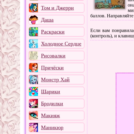
он
Том и Джерри
ми
баллов. Направляйте
Даша
Если вам понравилас
Раскраски
(контроль), и клавиш
Холодное Сердце
Рисовалки
Причёски
Монстр Хай
Шарики
Бродилки
Макияж
Маникюр