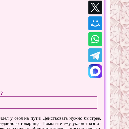
ы?
дел у себя на пути! Действовать нужно быстрее,
реданного товарища. Помогите ему уклониться от
ящих из пушек. Воистину трудная миссия, однако,