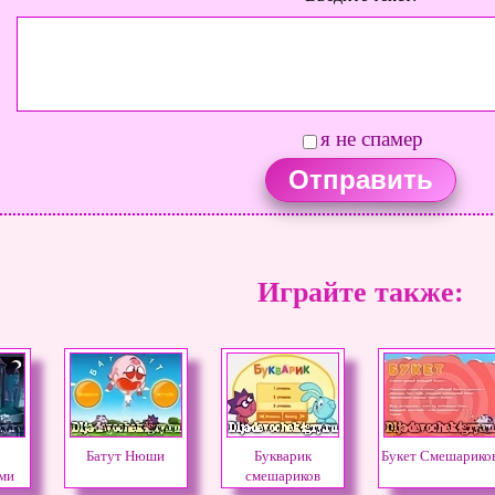
я не спамер
Играйте также:
Батут Нюши
Букварик
Букет Смешарико
ми
смешариков