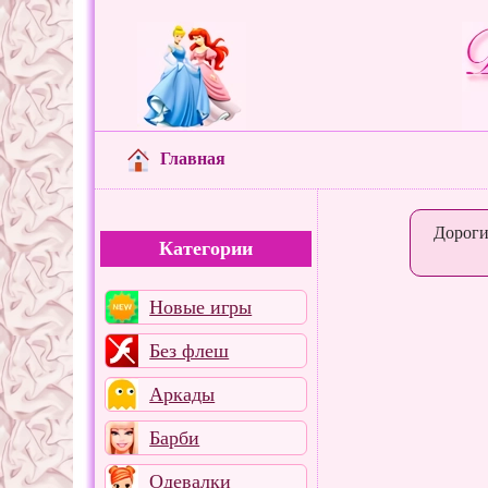
Главная
Дороги
Категории
Новые игры
Без флеш
Аркады
Барби
Одевалки