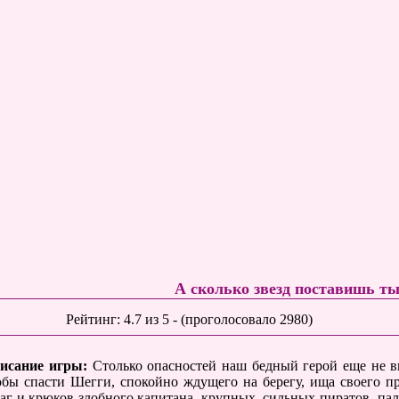
А сколько звезд поставишь т
Рейтинг:
4.7
из
5
- (проголосовало
2980
)
исание игры:
Столько опасностей наш бедный герой еще не ви
обы спасти Шегги, спокойно ждущего на берегу, ища своего п
аг и крюков злобного капитана, крупных, сильных пиратов, пал