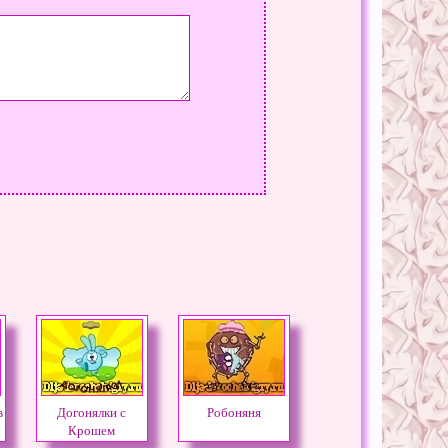
в
Догонялки с
Робоняня
Крошем