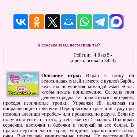
А сколько звезд поставишь ты?
Рейтинг:
4.6
из
5
-
(проголосовало
3453
)
Описание игры:
Играй в гонку на
велосипедах онлайн вместе с куклой Барби,
ведь вы нерушимая команда! Жми «Go»,
чтобы начать приключение. Сегодня твоя
девочка предлагает прокатиться с ветерком,
проходя извилистые тропки. Управляй ей, нажимая на
направляющие стрелочки. Перепрыгивай грязь или лужу при
помощи клавиши «пробел» или прокатись по радуге. Если не
получится уйти от этого, у тебя вычтут 5 баллов. Подбирай
сердечки, цветочки и бабочки и получай за это баллы. В
правой верхней части экрана увидишь заработанные тобой
очки. Выигрывай удивительные призы. Не расстраивайся,