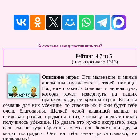
А сколько звезд поставишь ты?
Рейтинг:
4.7
из
5
-
(проголосовало
1313
)
Описание игры:
Эти маленькие и милые
апельсины нуждаются в твоей помощи.
Над ними зависла большая и черная туча,
которая хочет извергнуть на наших
оранжевых друзей крупный град. Если ты
создашь для них убежище, то спасешь их и они будут тебе
очень благодарны. Щелкай левой клавишей мышки и
скидывай разные предметы вниз, чтобы у апельсинчиков
получилось убежище. Но делать это нужно аккуратно, ведь
если ты не туда сбросишь колесо или бочку,наши друзья
могут пострадать. Они на тебя очень рассчитывают, не
подведи их!