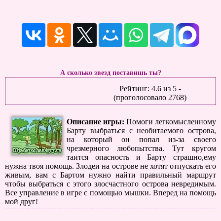
А сколько звезд поставишь ты?
Рейтинг:
4.6
из
5
-
(проголосовало
2768
)
Описание игры:
Помоги легкомысленному
Барту выбраться с необитаемого острова,
на который он попал из-за своего
чрезмерного любопытства. Тут кругом
таится опасность и Барту страшно,ему
нужна твоя помощь. Злодеи на острове не хотят отпускать его
живым, вам с Бартом нужно найти правильный маршрут
чтобы выбраться с этого злосчастного острова невредимым.
Все управление в игре с помощью мышки. Вперед на помощь
мой друг!