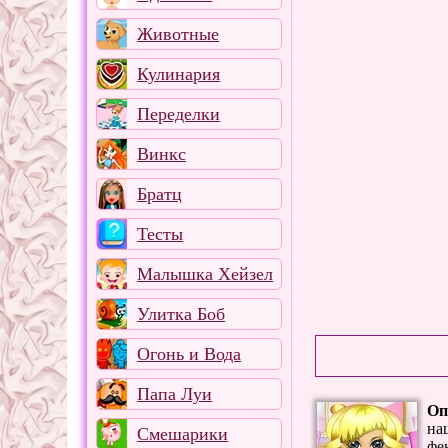
Животные
Кулинария
Переделки
Винкс
Братц
Тесты
Малышка Хейзел
Улитка Боб
Огонь и Вода
Папа Луи
Оп
на
Смешарики
фе