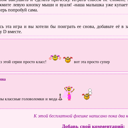
жмите левую кнопку мыши и вуаля! -наша малышка уже купаетс
перь попробуй сама.
ь эта игра и вы хотели бы поиграть ее снова, добавьте её в
у D вместе.
з этой серии просто класс!
вот эта просто супер
ина
ры классные головоломки и мода
К этой бесплатной флешке написано пока два 
Добавь свой комментарий: