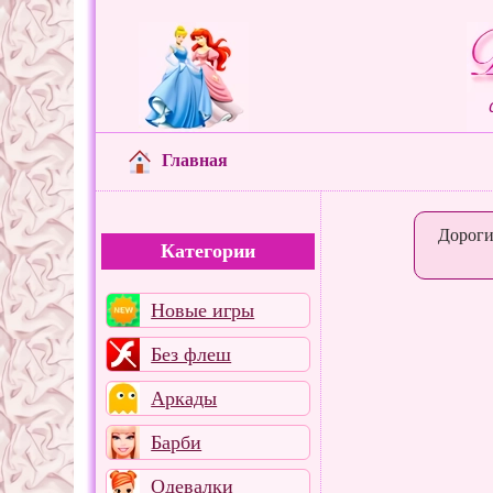
Главная
Дороги
Категории
Новые игры
Без флеш
Аркады
Барби
Одевалки