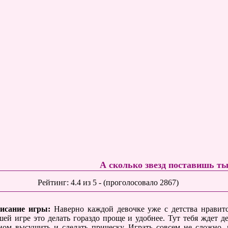
А сколько звезд поставишь т
Рейтинг:
4.4
из
5
- (проголосовало
2867
)
исание игры:
Наверно каждой девочке уже с детства нравитс
шей игре это делать гораздо проще и удобнее. Тут тебя ждет 
ном высушить и сделать прическу. Играть совсем не сложно