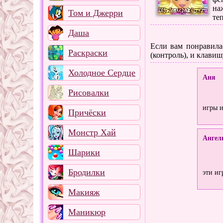
на
Том и Джерри
те
Даша
Если вам понравилас
Раскраски
(контроль), и клавиш
Холодное Сердце
Аня
Рисовалки
игры и
Причёски
Монстр Хай
Ангел
Шарики
Бродилки
эти иг
Макияж
Маникюр