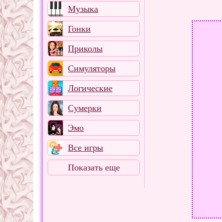
Музыка
Гонки
Приколы
Симуляторы
Логические
Сумерки
Эмо
Все игры
Показать еще