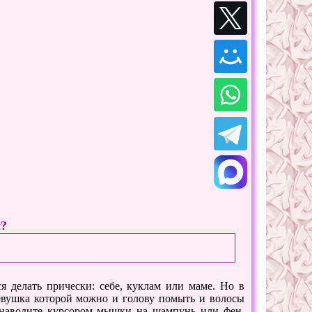
ы?
я делать прически: себе, куклам или маме. Но в
девушка которой можно и голову помыть и волосы
, наводите курсором мышки на шампунь или фен,