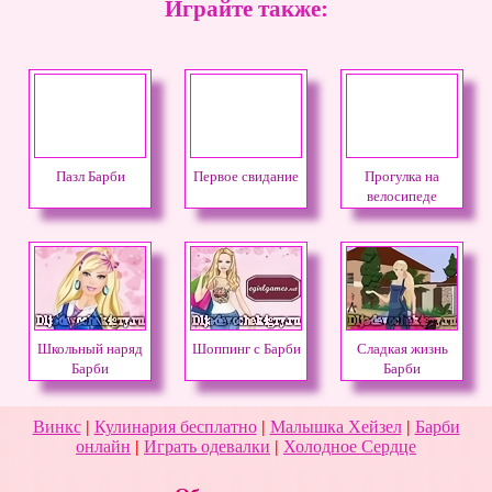
Играйте также:
Пазл Барби
Первое свидание
Прогулка на
велосипеде
Школьный наряд
Шоппинг с Барби
Сладкая жизнь
Барби
Барби
Винкс
|
Кулинария бесплатно
|
Малышка Хейзел
|
Барби
онлайн
|
Играть одевалки
|
Холодное Сердце