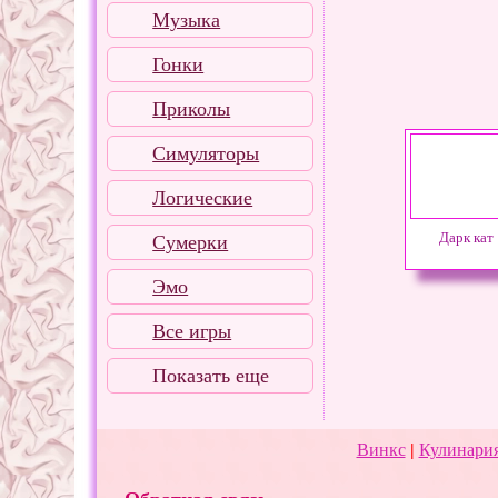
Музыка
Гонки
Приколы
Симуляторы
Логические
Дарк кат
Сумерки
Эмо
Все игры
Показать еще
Винкс
|
Кулинария