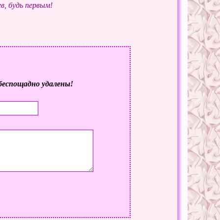
в, будь первым!
беспощадно удалены!