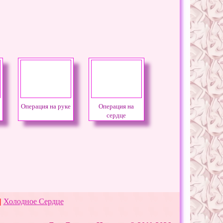
Операция на руке
Операция на
сердце
|
Холодное Сердце