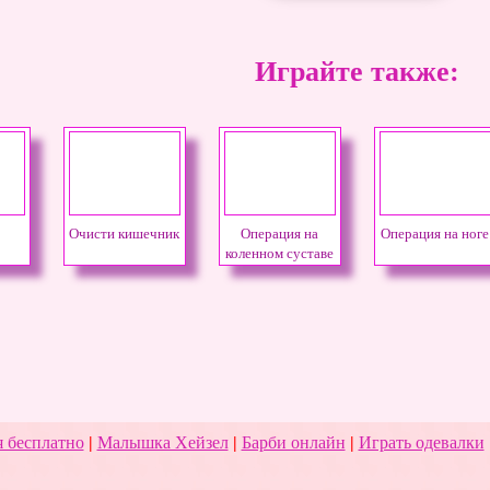
Играйте также:
Очисти кишечник
Операция на
Операция на ноге
коленном суставе
 бесплатно
|
Малышка Хейзел
|
Барби онлайн
|
Играть одевалки