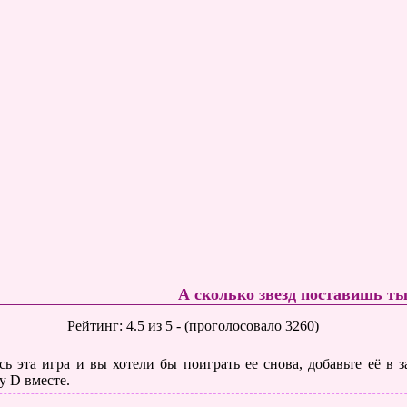
А сколько звезд поставишь т
Рейтинг:
4.5
из
5
- (проголосовало
3260
)
ь эта игра и вы хотели бы поиграть ее снова, добавьте её в
у D вместе.