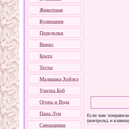
Животные
Кулинария
Переделки
Винкс
Братц
Тесты
Малышка Хейзел
Улитка Боб
Огонь и Вода
Папа Луи
Если вам понравилас
(контроль), и клавиш
Смешарики