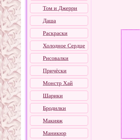
Том и Джерри
Даша
Раскраски
Холодное Сердце
Рисовалки
Причёски
Монстр Хай
Шарики
Бродилки
Макияж
Маникюр