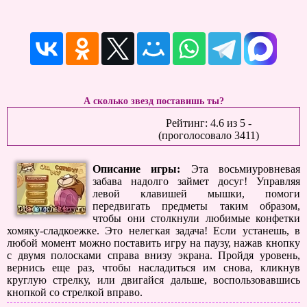
А сколько звезд поставишь ты?
Рейтинг:
4.6
из
5
-
(проголосовало
3411
)
Описание игры:
Эта восьмиуровневая
забава надолго займет досуг! Управляя
левой клавишей мышки, помоги
передвигать предметы таким образом,
чтобы они столкнули любимые конфетки
хомяку-сладкоежке. Это нелегкая задача! Если устанешь, в
любой момент можно поставить игру на паузу, нажав кнопку
с двумя полосками справа внизу экрана. Пройдя уровень,
вернись еще раз, чтобы насладиться им снова, кликнув
круглую стрелку, или двигайся дальше, воспользовавшись
кнопкой со стрелкой вправо.