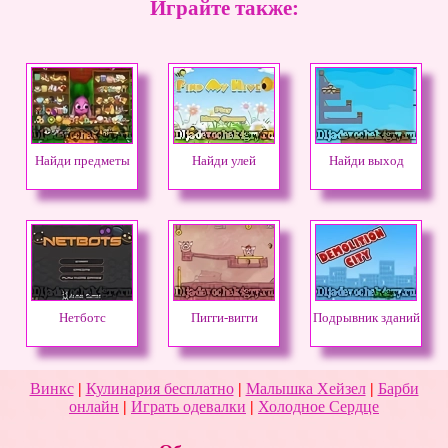
Играйте также:
Найди предметы
Найди улей
Найди выход
Нетботс
Пигги-вигги
Подрывник зданий
Винкс
|
Кулинария бесплатно
|
Малышка Хейзел
|
Барби
онлайн
|
Играть одевалки
|
Холодное Сердце