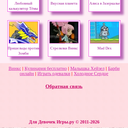
Любовный
Вкусная планета
Алиса в Зазеркалье
калькулятор Тёмы
Пришельцы против
Стрелялки Винкс
Mad Dex
Зомби
Винкс
|
Кулинария бесплатно
|
Малышка Хейзел
|
Барби
онлайн
|
Играть одевалки
|
Холодное Сердце
Обратная связь
Для Девочек Игры.ру © 2011-2026