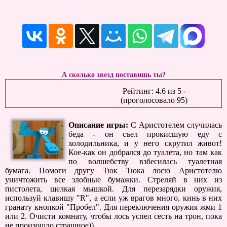
А сколько звезд поставишь ты?
Рейтинг:
4.6
из
5
-
(проголосовало
95
)
Описание игры:
С Аристотелем случилась
беда - он съел прокисшую еду с
холодильника, и у него скрутил живот!
Кое-как он добрался до туалета, но там как
по волшебству взбесилась туалетная
бумага. Помоги другу Тюк Тюка лосю Аристотелю
уничтожить все злобные бумажки. Стреляй в них из
пистолета, щелкая мышкой. Для перезарядки оружия,
используй клавишу "R", а если уж врагов много, кинь в них
гранату кнопкой "Пробел". Для переключения оружия жми 1
или 2. Очисти комнату, чтобы лось успел сесть на трон, пока
не произошло страшное)).