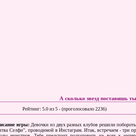
А сколько звезд поставишь т
Рейтинг:
5.0
из
5
- (проголосовало
2236
)
исание игры:
Девочки из двух разных клубов решили побороть
итва Селфи", проводимой в Инстаграм. Итак, встречаем - три 
олы монстров. Тебе предстоит подготовить их всех к интер