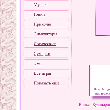
Музыка
Гонки
Приколы
Симуляторы
Логические
Сумерки
Эмо
Все игры
Показать еще
Феи: Загад
пиратског
острова
Винкс
|
Кулинария