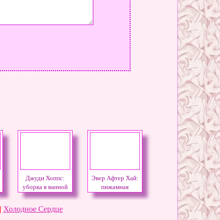
Джуди Хоппс:
Эвер Афтер Хай:
уборка в ванной
пижамная
комнате
вечеринка
|
Холодное Сердце