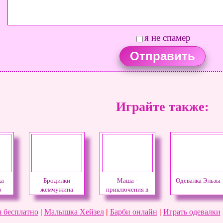
я не спамер
Играйте также:
ка
Бродилки
Маша -
Одевалка Эльзы
о
жемчужина
приключения в
русалки
школе
 бесплатно
|
Малышка Хейзел
|
Барби онлайн
|
Играть одевалки