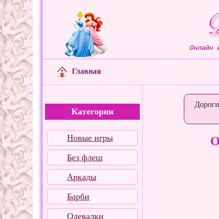
Онлайн 
Главная
Дороги
Категории
Новые игры
О
Без флеш
Аркады
Барби
Одевалки