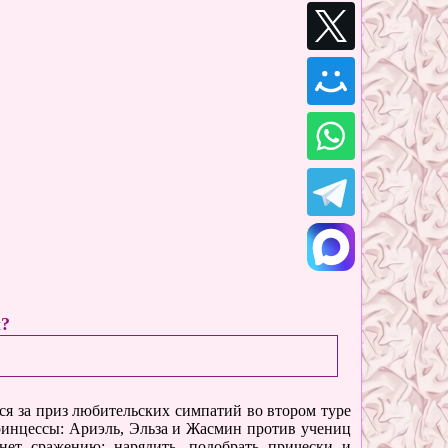
ы?
ся за приз любительских симпатий во втором туре
принцессы: Ариэль, Эльза и Жасмин против учениц
нет сражению: нарядить, подобрать прически и