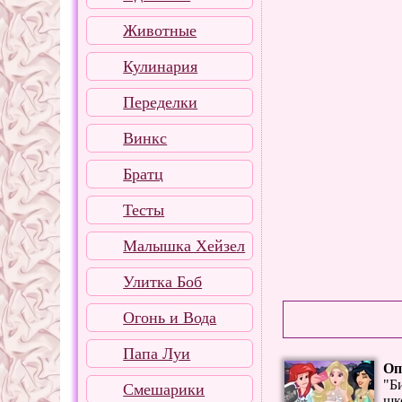
Животные
Кулинария
Переделки
Винкс
Братц
Тесты
Малышка Хейзел
Улитка Боб
Огонь и Вода
Папа Луи
Оп
"Б
Смешарики
шк