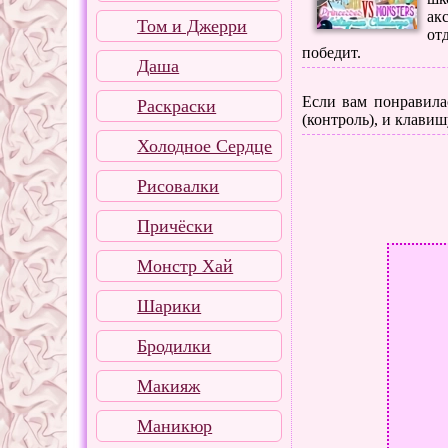
ак
Том и Джерри
от
победит.
Даша
Если вам понравилас
Раскраски
(контроль), и клавиш
Холодное Сердце
Рисовалки
Причёски
Монстр Хай
Шарики
Бродилки
Макияж
Маникюр