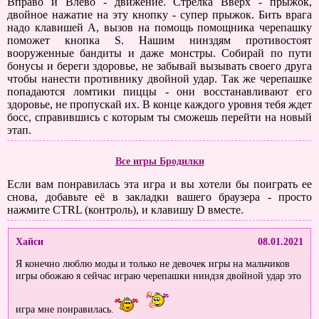
Вправо и Влево - движение. Стрелка Вверх - прыжок,
двойное нажатие на эту кнопку - супер прыжок. Бить врага
надо клавишей A, вызов на помощь помощника черепашку
поможет кнопка S. Нашим нинздям противостоят
вооруженные бандиты и даже монстры. Собирай по пути
бонусы и береги здоровье, не забывай вызывать своего друга
чтобы нанести противнику двойной удар. Так же черепашке
попадаются ломтики пиццы - они восстанавливают его
здоровье, не пропускай их. В конце каждого уровня тебя ждет
босс, справившись с которым ты сможешь перейти на новый
этап.
Все игры Бродилки
Если вам понравилась эта игра и вы хотели бы поиграть ее
снова, добавьте её в закладки вашего браузера - просто
нажмите CTRL (контроль), и клавишу D вместе.
Хайси
08.01.2021
Я конечно люблю моды и только не девочек игры на мальчиков
игры обожаю я сейчас играю черепашки ниндзя двойной удар это
игра мне понравилась.