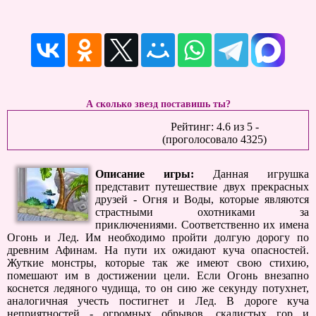
А сколько звезд поставишь ты?
Рейтинг:
4.6
из
5
-
(проголосовало
4325
)
Описание игры:
Данная игрушка
представит путешествие двух прекрасных
друзей - Огня и Воды, которые являются
страстными охотниками за
приключениями. Соответственно их имена
Огонь и Лед. Им необходимо пройти долгую дорогу по
древним Афинам. На пути их ожидают куча опасностей.
Жуткие монстры, которые так же имеют свою стихию,
помешают им в достижении цели. Если Огонь внезапно
коснется ледяного чудища, то он сию же секунду потухнет,
аналогичная учесть постигнет и Лед. В дороге куча
неприятностей - огромных обрывов, скалистых гор и