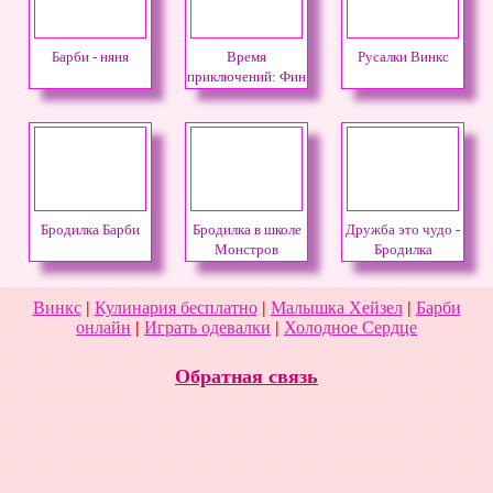
Барби - няня
Время
Русалки Винкс
приключений: Фин
и Джейк
Бродилка Барби
Бродилка в школе
Дружба это чудо -
Монстров
Бродилка
Винкс
|
Кулинария бесплатно
|
Малышка Хейзел
|
Барби
онлайн
|
Играть одевалки
|
Холодное Сердце
Обратная связь