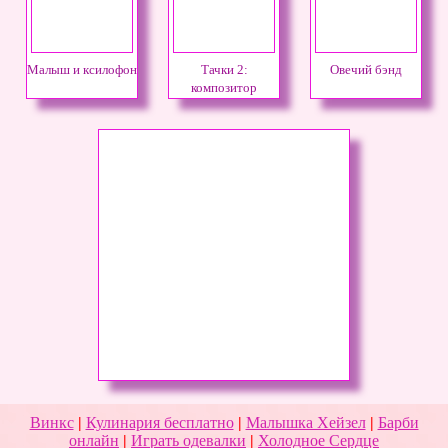
Малыш и ксилофон
Тачки 2:
Овечий бэнд
композитор
Винкс
|
Кулинария бесплатно
|
Малышка Хейзел
|
Барби
онлайн
|
Играть одевалки
|
Холодное Сердце