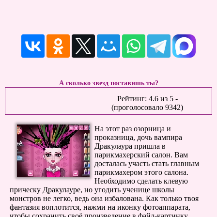
А сколько звезд поставишь ты?
Рейтинг:
4.6
из
5
-
(проголосовало
9342
)
На этот раз озорница и
проказница, дочь вампира
Дракулаура пришла в
парикмахерский салон. Вам
досталась участь стать главным
парикмахером этого салона.
Необходимо сделать клевую
прическу Дракулауре, но угодить ученице школы
монстров не легко, ведь она избалована. Как только твоя
фантазия воплотится, нажми на иконку фотоаппарата,
чтобы сохранить своё произведение в файл-картинку.