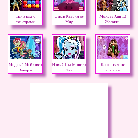
Три в ряд с
Стиль Катрин де
Монстр Хай 13
монстрами
Мяу
Желаний
Модный Мейковер
Новый Год Монстр
Клео в салоне
Венеры
Хай
красоты