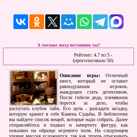
А сколько звезд поставишь ты?
Рейтинг:
4.7
из
5
-
(проголосовало
50
)
Описание игры:
Отличный
квест, который не оставит
равнодушным игроков,
жаждущих стать детективом.
После гибели деда, племянник
берется за дело, чтобы
распутать клубок тайн. Его цель - разгадать загадку,
которую хранит в себе Камень Судьбы. В библиотеке
вы найдете список вещей, которые надо собрать. Далее
отправляйтесь в подвал и начертите фигуру, как
показано на образце игрового поля. На следующем
уровне миссия усложнится, так как теперь отыскивать