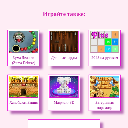
Играйте также:
Зума Делюкс
Длинные нарды
2048 на русском
(Zuma Deluxe)
Ханойская Башня
Маджонг 3D
Затерянная
пирамида