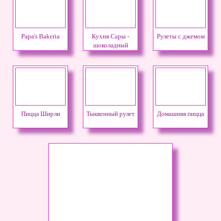
Papa's Bakeria
Кухня Сары -
Рулеты с джемом
шоколадный
чизкейк
Пицца Ширли
Тыквенный рулет
Домашняя пицца